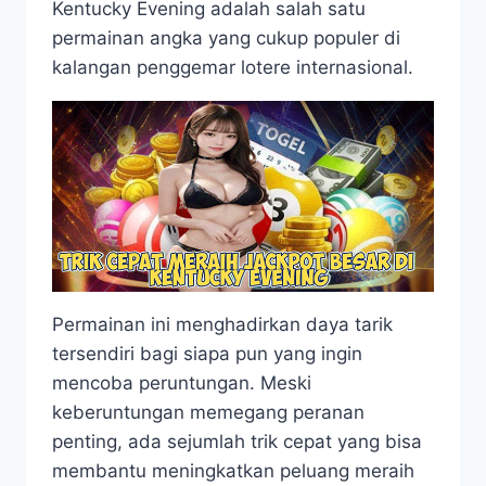
Kentucky Evening adalah salah satu
permainan angka yang cukup populer di
kalangan penggemar lotere internasional.
Permainan ini menghadirkan daya tarik
tersendiri bagi siapa pun yang ingin
mencoba peruntungan. Meski
keberuntungan memegang peranan
penting, ada sejumlah trik cepat yang bisa
membantu meningkatkan peluang meraih