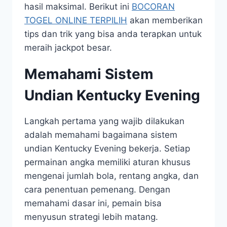
hasil maksimal. Berikut ini
BOCORAN
TOGEL ONLINE TERPILIH
akan memberikan
tips dan trik yang bisa anda terapkan untuk
meraih jackpot besar.
Memahami Sistem
Undian Kentucky Evening
Langkah pertama yang wajib dilakukan
adalah memahami bagaimana sistem
undian Kentucky Evening bekerja. Setiap
permainan angka memiliki aturan khusus
mengenai jumlah bola, rentang angka, dan
cara penentuan pemenang. Dengan
memahami dasar ini, pemain bisa
menyusun strategi lebih matang.