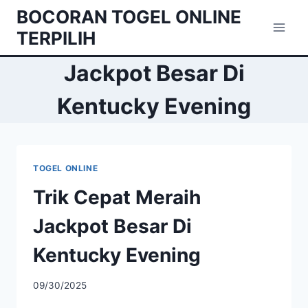
Skip
BOCORAN TOGEL ONLINE
to
TERPILIH
content
Jackpot Besar Di
Kentucky Evening
TOGEL ONLINE
Trik Cepat Meraih
Jackpot Besar Di
Kentucky Evening
09/30/2025