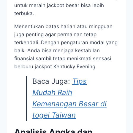
untuk meraih jackpot besar bisa lebih
terbuka.
Menentukan batas harian atau mingguan
juga penting agar permainan tetap
terkendali. Dengan pengaturan modal yang
baik, Anda bisa menjaga kestabilan
finansial sambil tetap menikmati sensasi
berburu jackpot Kentucky Evening.
Baca Juga:
Tips
Mudah Raih
Kemenangan Besar di
togel Taiwan
Analisis Angka dan