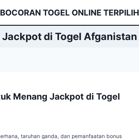
BOCORAN TOGEL ONLINE TERPILIH
Jackpot di Togel Afganistan
uk Menang Jackpot di Togel
derhana, taruhan ganda, dan pemanfaatan bonus