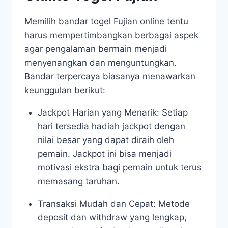
Memilih bandar togel Fujian online tentu
harus mempertimbangkan berbagai aspek
agar pengalaman bermain menjadi
menyenangkan dan menguntungkan.
Bandar terpercaya biasanya menawarkan
keunggulan berikut:
Jackpot Harian yang Menarik: Setiap
hari tersedia hadiah jackpot dengan
nilai besar yang dapat diraih oleh
pemain. Jackpot ini bisa menjadi
motivasi ekstra bagi pemain untuk terus
memasang taruhan.
Transaksi Mudah dan Cepat: Metode
deposit dan withdraw yang lengkap,