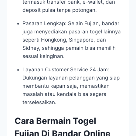
termasuk transfer bank, e-wallet, dan
deposit pulsa tanpa potongan.
Pasaran Lengkap: Selain Fujian, bandar
juga menyediakan pasaran togel lainnya
seperti Hongkong, Singapore, dan
Sidney, sehingga pemain bisa memilih
sesuai keinginan.
Layanan Customer Service 24 Jam:
Dukungan layanan pelanggan yang siap
membantu kapan saja, memastikan
masalah atau kendala bisa segera
terselesaikan.
Cara Bermain Togel
Fujian Di Bandar Online