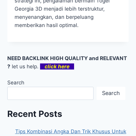
strategi ini, pengalaman bermain Togel
Georgia 3D menjadi lebih terstruktur,
menyenangkan, dan berpeluang
memberikan hasil optimal.
NEED BACKLINK HIGH QUALITY and RELEVANT
?
let us help.
click here
Search
Search
Recent Posts
Tips Kombinasi Angka Dan Trik Khusus Untuk