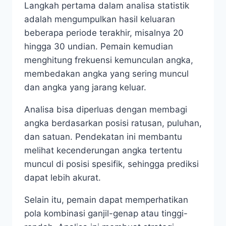
Langkah pertama dalam analisa statistik
adalah mengumpulkan hasil keluaran
beberapa periode terakhir, misalnya 20
hingga 30 undian. Pemain kemudian
menghitung frekuensi kemunculan angka,
membedakan angka yang sering muncul
dan angka yang jarang keluar.
Analisa bisa diperluas dengan membagi
angka berdasarkan posisi ratusan, puluhan,
dan satuan. Pendekatan ini membantu
melihat kecenderungan angka tertentu
muncul di posisi spesifik, sehingga prediksi
dapat lebih akurat.
Selain itu, pemain dapat memperhatikan
pola kombinasi ganjil-genap atau tinggi-