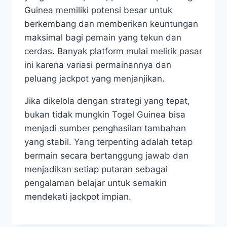
Guinea memiliki potensi besar untuk
berkembang dan memberikan keuntungan
maksimal bagi pemain yang tekun dan
cerdas. Banyak platform mulai melirik pasar
ini karena variasi permainannya dan
peluang jackpot yang menjanjikan.
Jika dikelola dengan strategi yang tepat,
bukan tidak mungkin Togel Guinea bisa
menjadi sumber penghasilan tambahan
yang stabil. Yang terpenting adalah tetap
bermain secara bertanggung jawab dan
menjadikan setiap putaran sebagai
pengalaman belajar untuk semakin
mendekati jackpot impian.