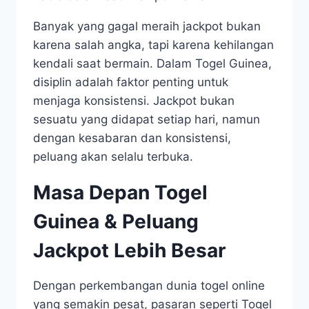
Banyak yang gagal meraih jackpot bukan
karena salah angka, tapi karena kehilangan
kendali saat bermain. Dalam Togel Guinea,
disiplin adalah faktor penting untuk
menjaga konsistensi. Jackpot bukan
sesuatu yang didapat setiap hari, namun
dengan kesabaran dan konsistensi,
peluang akan selalu terbuka.
Masa Depan Togel
Guinea & Peluang
Jackpot Lebih Besar
Dengan perkembangan dunia togel online
yang semakin pesat, pasaran seperti Togel