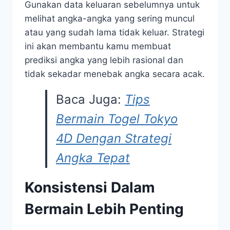
Gunakan data keluaran sebelumnya untuk
melihat angka-angka yang sering muncul
atau yang sudah lama tidak keluar. Strategi
ini akan membantu kamu membuat
prediksi angka yang lebih rasional dan
tidak sekadar menebak angka secara acak.
Baca Juga:
Tips
Bermain Togel Tokyo
4D Dengan Strategi
Angka Tepat
Konsistensi Dalam
Bermain Lebih Penting