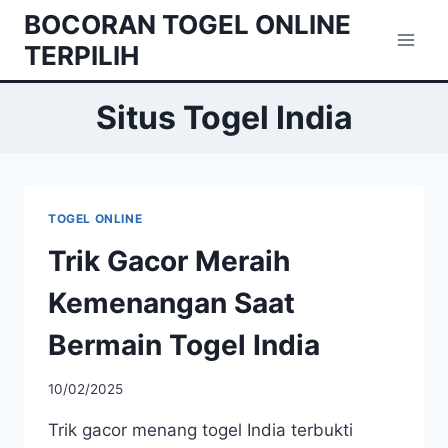
Skip
BOCORAN TOGEL ONLINE
to
TERPILIH
content
Situs Togel India
TOGEL ONLINE
Trik Gacor Meraih
Kemenangan Saat
Bermain Togel India
10/02/2025
Trik gacor menang togel India terbukti