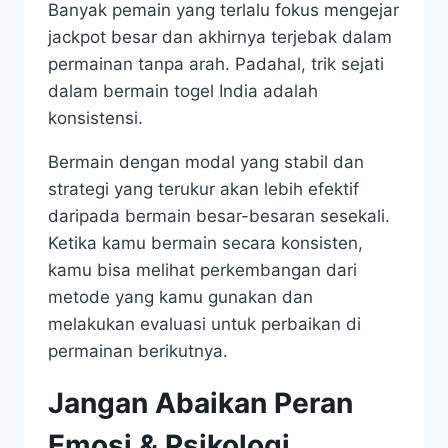
Banyak pemain yang terlalu fokus mengejar
jackpot besar dan akhirnya terjebak dalam
permainan tanpa arah. Padahal, trik sejati
dalam bermain togel India adalah
konsistensi.
Bermain dengan modal yang stabil dan
strategi yang terukur akan lebih efektif
daripada bermain besar-besaran sesekali.
Ketika kamu bermain secara konsisten,
kamu bisa melihat perkembangan dari
metode yang kamu gunakan dan
melakukan evaluasi untuk perbaikan di
permainan berikutnya.
Jangan Abaikan Peran
Emosi & Psikologi