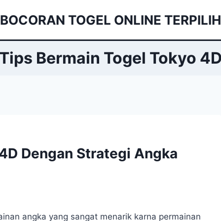
BOCORAN TOGEL ONLINE TERPILIH
Tips Bermain Togel Tokyo 4
 4D Dengan Strategi Angka
ainan angka yang sangat menarik karna permainan