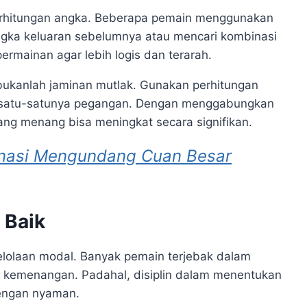
erhitungan angka. Beberapa pemain menggunakan
gka keluaran sebelumnya atau mencari kombinasi
rmainan agar lebih logis dan terarah.
bukanlah jaminan mutlak. Gunakan perhitungan
 satu-satunya pegangan. Dengan menggabungkan
uang menang bisa meningkat secara signifikan.
nasi Mengundang Cuan Besar
 Baik
gelolaan modal. Banyak pemain terjebak dalam
r kemenangan. Padahal, disiplin dalam menentukan
dengan nyaman.