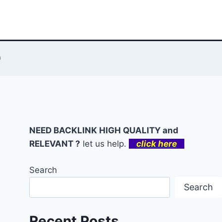
D
NEED BACKLINK HIGH QUALITY and
RELEVANT ?
let us help.
click here
Search
Search
Recent Posts