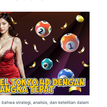
hwa strategi, analisis, dan ketelitian dalam