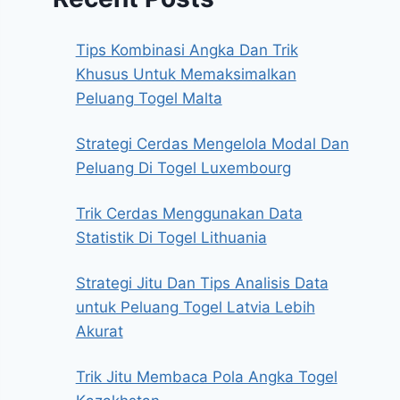
Tips Kombinasi Angka Dan Trik
Khusus Untuk Memaksimalkan
Peluang Togel Malta
Strategi Cerdas Mengelola Modal Dan
Peluang Di Togel Luxembourg
Trik Cerdas Menggunakan Data
Statistik Di Togel Lithuania
Strategi Jitu Dan Tips Analisis Data
untuk Peluang Togel Latvia Lebih
Akurat
Trik Jitu Membaca Pola Angka Togel