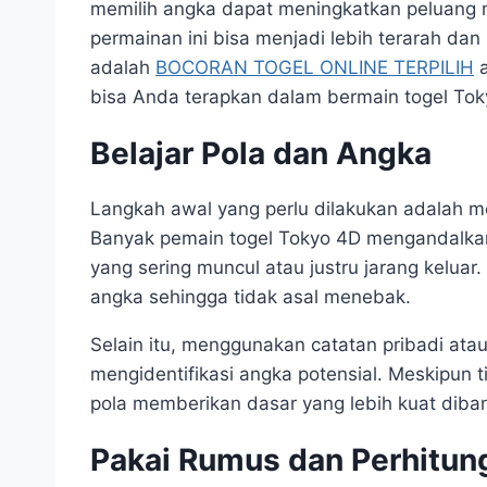
memilih angka dapat meningkatkan peluang 
permainan ini bisa menjadi lebih terarah da
adalah
BOCORAN TOGEL ONLINE TERPILIH
a
bisa Anda terapkan dalam bermain togel Tok
Belajar Pola dan Angka
Langkah awal yang perlu dilakukan adalah m
Banyak pemain togel Tokyo 4D mengandalkan
yang sering muncul atau justru jarang keluar
angka sehingga tidak asal menebak.
Selain itu, menggunakan catatan pribadi atau a
mengidentifikasi angka potensial. Meskipu
pola memberikan dasar yang lebih kuat diba
Pakai Rumus dan Perhitun