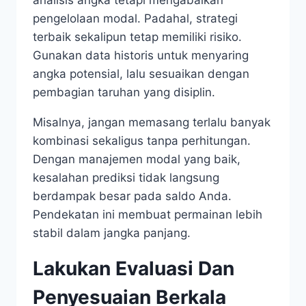
pengelolaan modal. Padahal, strategi
terbaik sekalipun tetap memiliki risiko.
Gunakan data historis untuk menyaring
angka potensial, lalu sesuaikan dengan
pembagian taruhan yang disiplin.
Misalnya, jangan memasang terlalu banyak
kombinasi sekaligus tanpa perhitungan.
Dengan manajemen modal yang baik,
kesalahan prediksi tidak langsung
berdampak besar pada saldo Anda.
Pendekatan ini membuat permainan lebih
stabil dalam jangka panjang.
Lakukan Evaluasi Dan
Penyesuaian Berkala