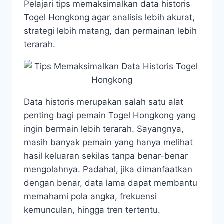
Pelajari tips memaksimalkan data historis
Togel Hongkong agar analisis lebih akurat,
strategi lebih matang, dan permainan lebih
terarah.
Data historis merupakan salah satu alat
penting bagi pemain Togel Hongkong yang
ingin bermain lebih terarah. Sayangnya,
masih banyak pemain yang hanya melihat
hasil keluaran sekilas tanpa benar-benar
mengolahnya. Padahal, jika dimanfaatkan
dengan benar, data lama dapat membantu
memahami pola angka, frekuensi
kemunculan, hingga tren tertentu.