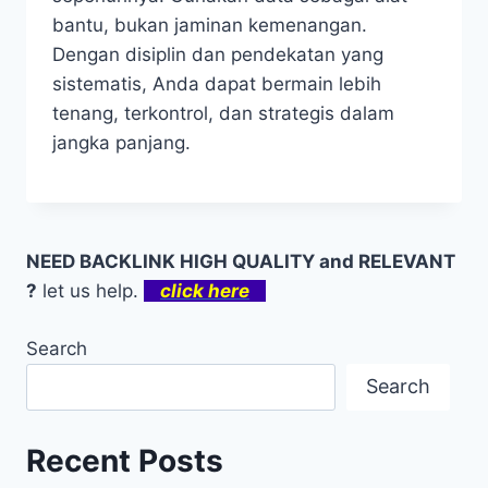
bantu, bukan jaminan kemenangan.
Dengan disiplin dan pendekatan yang
sistematis, Anda dapat bermain lebih
tenang, terkontrol, dan strategis dalam
jangka panjang.
NEED BACKLINK HIGH QUALITY and RELEVANT
?
let us help.
click here
Search
Search
Recent Posts