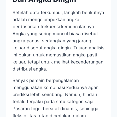
Setelah data terkumpul, langkah berikutnya
adalah mengelompokkan angka
berdasarkan frekuensi kemunculannya.
Angka yang sering muncul biasa disebut
angka panas, sedangkan yang jarang
keluar disebut angka dingin. Tujuan analisis
ini bukan untuk memastikan angka pasti
keluar, tetapi untuk melihat kecenderungan
distribusi angka.
Banyak pemain berpengalaman
menggunakan kombinasi keduanya agar
prediksi lebih seimbang. Namun, hindari
terlalu terpaku pada satu kategori saja.
Pasaran togel bersifat dinamis, sehingga
fleksibilitas tetap diperlukan dalam