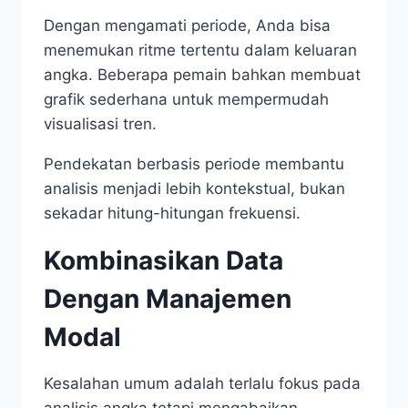
Dengan mengamati periode, Anda bisa
menemukan ritme tertentu dalam keluaran
angka. Beberapa pemain bahkan membuat
grafik sederhana untuk mempermudah
visualisasi tren.
Pendekatan berbasis periode membantu
analisis menjadi lebih kontekstual, bukan
sekadar hitung-hitungan frekuensi.
Kombinasikan Data
Dengan Manajemen
Modal
Kesalahan umum adalah terlalu fokus pada
analisis angka tetapi mengabaikan