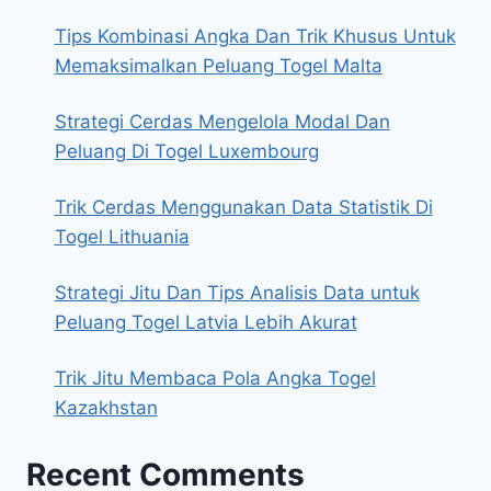
Tips Kombinasi Angka Dan Trik Khusus Untuk
Memaksimalkan Peluang Togel Malta
Strategi Cerdas Mengelola Modal Dan
Peluang Di Togel Luxembourg
Trik Cerdas Menggunakan Data Statistik Di
Togel Lithuania
Strategi Jitu Dan Tips Analisis Data untuk
Peluang Togel Latvia Lebih Akurat
Trik Jitu Membaca Pola Angka Togel
Kazakhstan
Recent Comments