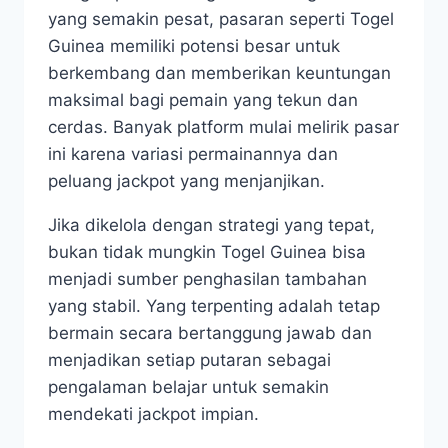
yang semakin pesat, pasaran seperti Togel
Guinea memiliki potensi besar untuk
berkembang dan memberikan keuntungan
maksimal bagi pemain yang tekun dan
cerdas. Banyak platform mulai melirik pasar
ini karena variasi permainannya dan
peluang jackpot yang menjanjikan.
Jika dikelola dengan strategi yang tepat,
bukan tidak mungkin Togel Guinea bisa
menjadi sumber penghasilan tambahan
yang stabil. Yang terpenting adalah tetap
bermain secara bertanggung jawab dan
menjadikan setiap putaran sebagai
pengalaman belajar untuk semakin
mendekati jackpot impian.