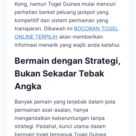
Kong, namun Togel Guinea mulai mencuri
perhatian berkat peluang jackpot yang
kompetitif dan sistem permainan yang
transparan. Dibawah ini
BOCORAN TOGEL
ONLINE TERPILIH
akan memberikan
informasi menarik yang wajib anda ketahui.
Bermain dengan Strategi,
Bukan Sekadar Tebak
Angka
Banyak pemain yang terjebak dalam pola
permainan asal-asalan, hanya
mengandalkan keberuntungan tanpa
strategi. Padahal, kunci utama dalam
bermain togel termasuk Togel Guinea