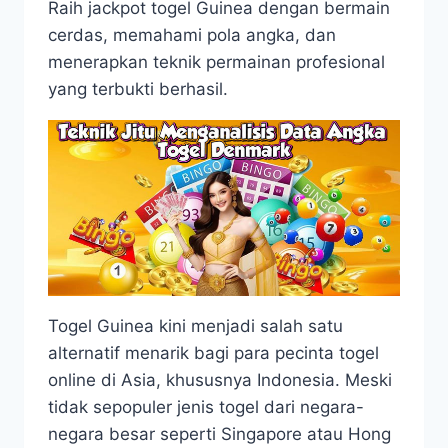
Raih jackpot togel Guinea dengan bermain
cerdas, memahami pola angka, dan
menerapkan teknik permainan profesional
yang terbukti berhasil.
Togel Guinea kini menjadi salah satu
alternatif menarik bagi para pecinta togel
online di Asia, khususnya Indonesia. Meski
tidak sepopuler jenis togel dari negara-
negara besar seperti Singapore atau Hong