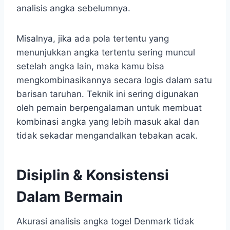
analisis angka sebelumnya.
Misalnya, jika ada pola tertentu yang
menunjukkan angka tertentu sering muncul
setelah angka lain, maka kamu bisa
mengkombinasikannya secara logis dalam satu
barisan taruhan. Teknik ini sering digunakan
oleh pemain berpengalaman untuk membuat
kombinasi angka yang lebih masuk akal dan
tidak sekadar mengandalkan tebakan acak.
Disiplin & Konsistensi
Dalam Bermain
Akurasi analisis angka togel Denmark tidak