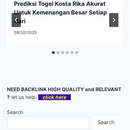
Prediksi Togel Kosta Rika Akurat
Untuk Kemenangan Besar Setiap
Hari
09/30/2025
NEED BACKLINK HIGH QUALITY and RELEVANT
?
let us help.
click here
Search
Search