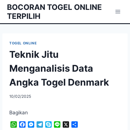
Skip
BOCORAN TOGEL ONLINE
to
TERPILIH
content
TOGEL ONLINE
Teknik Jitu
Menganalisis Data
Angka Togel Denmark
10/02/2025
Bagikan
W
F
M
T
S
L
X
S