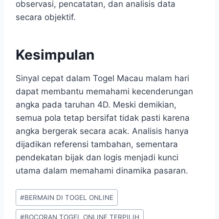
observasi, pencatatan, dan analisis data
secara objektif.
Kesimpulan
Sinyal cepat dalam Togel Macau malam hari
dapat membantu memahami kecenderungan
angka pada taruhan 4D. Meski demikian,
semua pola tetap bersifat tidak pasti karena
angka bergerak secara acak. Analisis hanya
dijadikan referensi tambahan, sementara
pendekatan bijak dan logis menjadi kunci
utama dalam memahami dinamika pasaran.
Post
#
BERMAIN DI TOGEL ONLINE
Tags:
#
BOCORAN TOGEL ONLINE TERPILIH