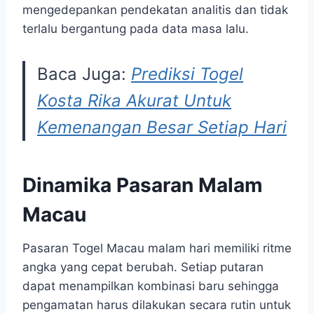
mengedepankan pendekatan analitis dan tidak
terlalu bergantung pada data masa lalu.
Baca Juga:
Prediksi Togel
Kosta Rika Akurat Untuk
Kemenangan Besar Setiap Hari
Dinamika Pasaran Malam
Macau
Pasaran Togel Macau malam hari memiliki ritme
angka yang cepat berubah. Setiap putaran
dapat menampilkan kombinasi baru sehingga
pengamatan harus dilakukan secara rutin untuk