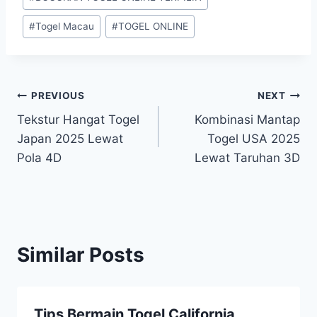
#
Togel Macau
#
TOGEL ONLINE
Post
PREVIOUS
NEXT
Tekstur Hangat Togel
Kombinasi Mantap
navigation
Japan 2025 Lewat
Togel USA 2025
Pola 4D
Lewat Taruhan 3D
Similar Posts
Tips Bermain Togel California