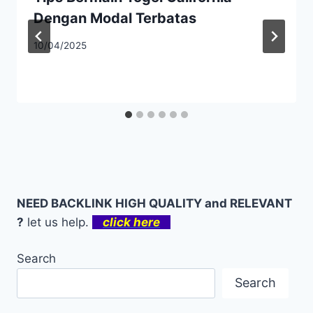
Dengan Modal Terbatas
10/04/2025
NEED BACKLINK HIGH QUALITY and RELEVANT
?
let us help.
click here
Search
Search