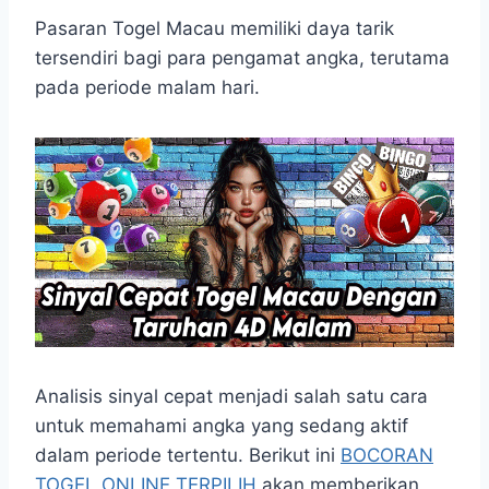
h
a
e
e
k
i
h
a
c
s
l
y
n
a
Pasaran Togel Macau memiliki daya tarik
t
e
s
e
p
e
r
tersendiri bagi para pengamat angka, terutama
s
b
e
g
e
e
pada periode malam hari.
A
o
n
r
p
o
g
a
p
k
e
m
r
Analisis sinyal cepat menjadi salah satu cara
untuk memahami angka yang sedang aktif
dalam periode tertentu. Berikut ini
BOCORAN
TOGEL ONLINE TERPILIH
akan memberikan