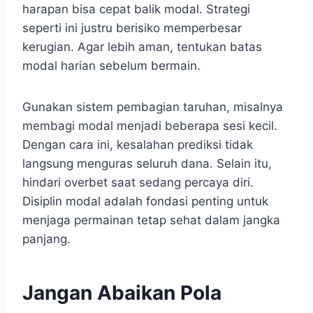
harapan bisa cepat balik modal. Strategi
seperti ini justru berisiko memperbesar
kerugian. Agar lebih aman, tentukan batas
modal harian sebelum bermain.
Gunakan sistem pembagian taruhan, misalnya
membagi modal menjadi beberapa sesi kecil.
Dengan cara ini, kesalahan prediksi tidak
langsung menguras seluruh dana. Selain itu,
hindari overbet saat sedang percaya diri.
Disiplin modal adalah fondasi penting untuk
menjaga permainan tetap sehat dalam jangka
panjang.
Jangan Abaikan Pola