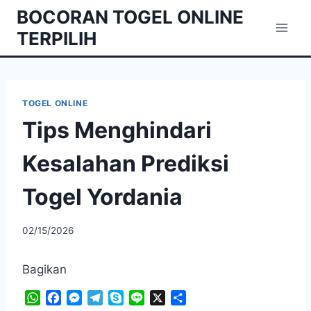
Skip
BOCORAN TOGEL ONLINE
to
TERPILIH
content
TOGEL ONLINE
Tips Menghindari
Kesalahan Prediksi
Togel Yordania
02/15/2026
Bagikan
W
F
M
T
S
L
X
S