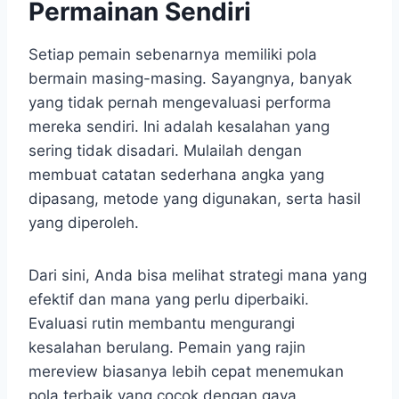
Permainan Sendiri
Setiap pemain sebenarnya memiliki pola
bermain masing-masing. Sayangnya, banyak
yang tidak pernah mengevaluasi performa
mereka sendiri. Ini adalah kesalahan yang
sering tidak disadari. Mulailah dengan
membuat catatan sederhana angka yang
dipasang, metode yang digunakan, serta hasil
yang diperoleh.
Dari sini, Anda bisa melihat strategi mana yang
efektif dan mana yang perlu diperbaiki.
Evaluasi rutin membantu mengurangi
kesalahan berulang. Pemain yang rajin
mereview biasanya lebih cepat menemukan
pola terbaik yang cocok dengan gaya