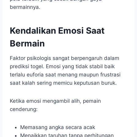
bermainnya.
Kendalikan Emosi Saat
Bermain
Faktor psikologis sangat berpengaruh dalam
prediksi togel. Emosi yang tidak stabil baik
terlalu euforia saat menang maupun frustrasi
saat kalah sering memicu keputusan buruk.
Ketika emosi mengambil alih, pemain
cenderung:
Memasang angka secara acak
Menaikkan taruhan tanpa perhitungan