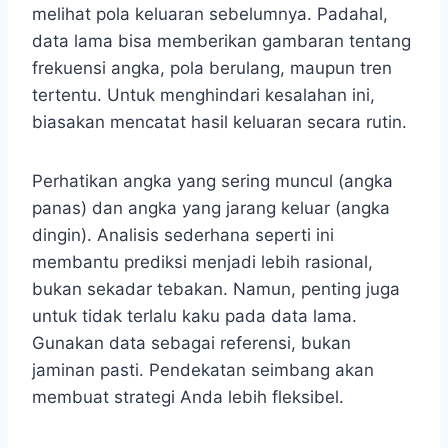
melihat pola keluaran sebelumnya. Padahal,
data lama bisa memberikan gambaran tentang
frekuensi angka, pola berulang, maupun tren
tertentu. Untuk menghindari kesalahan ini,
biasakan mencatat hasil keluaran secara rutin.
Perhatikan angka yang sering muncul (angka
panas) dan angka yang jarang keluar (angka
dingin). Analisis sederhana seperti ini
membantu prediksi menjadi lebih rasional,
bukan sekadar tebakan. Namun, penting juga
untuk tidak terlalu kaku pada data lama.
Gunakan data sebagai referensi, bukan
jaminan pasti. Pendekatan seimbang akan
membuat strategi Anda lebih fleksibel.