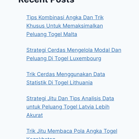
Tips Kombinasi Angka Dan Trik
Khusus Untuk Memaksimalkan
Peluang Togel Malta
Strategi Cerdas Mengelola Modal Dan
Peluang Di Togel Luxembourg
Trik Cerdas Menggunakan Data
Statistik Di Togel Lithuania
Strategi Jitu Dan Tips Analisis Data
untuk Peluang Togel Latvia Lebih
Akurat
Trik Jitu Membaca Pola Angka Togel