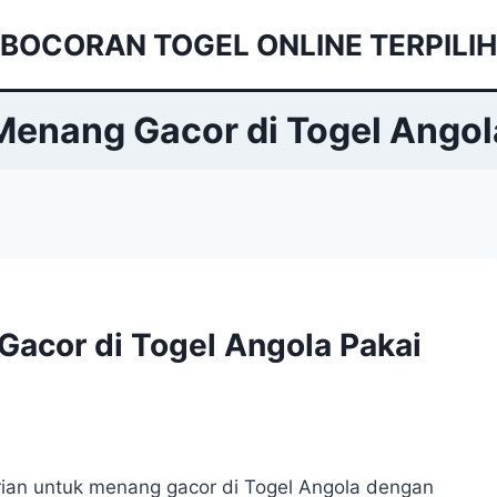
BOCORAN TOGEL ONLINE TERPILIH
Menang Gacor di Togel Angol
Gacor di Togel Angola Pakai
rian untuk menang gacor di Togel Angola dengan