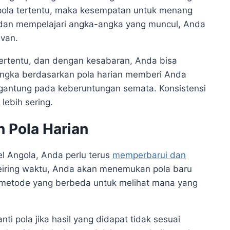
 pola tertentu, maka kesempatan untuk menang
 dan mempelajari angka-angka yang muncul, Anda
van.
ertentu, dan dengan kesabaran, Anda bisa
ngka berdasarkan pola harian memberi Anda
rgantung pada keberuntungan semata. Konsistensi
lebih sering.
 Pola Harian
l Angola, Anda perlu terus
memperbarui dan
eiring waktu, Anda akan menemukan pola baru
n metode yang berbeda untuk melihat mana yang
i pola jika hasil yang didapat tidak sesuai