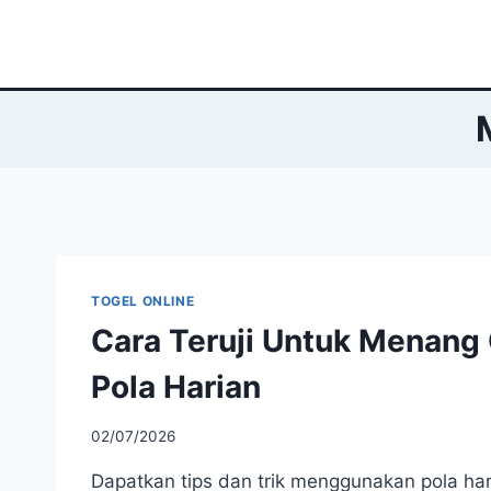
Skip
to
content
TOGEL ONLINE
Cara Teruji Untuk Menang 
Pola Harian
02/07/2026
Dapatkan tips dan trik menggunakan pola ha