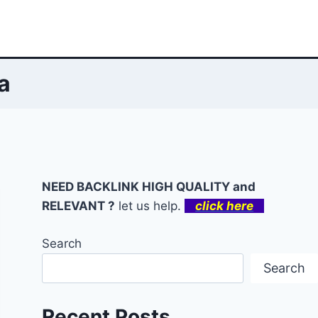
a
NEED BACKLINK HIGH QUALITY and
RELEVANT ?
let us help.
click here
Search
Search
Recent Posts