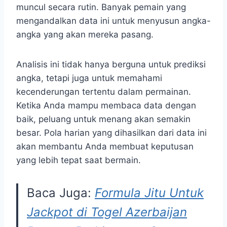
muncul secara rutin. Banyak pemain yang
mengandalkan data ini untuk menyusun angka-
angka yang akan mereka pasang.
Analisis ini tidak hanya berguna untuk prediksi
angka, tetapi juga untuk memahami
kecenderungan tertentu dalam permainan.
Ketika Anda mampu membaca data dengan
baik, peluang untuk menang akan semakin
besar. Pola harian yang dihasilkan dari data ini
akan membantu Anda membuat keputusan
yang lebih tepat saat bermain.
Baca Juga:
Formula Jitu Untuk
Jackpot di Togel Azerbaijan