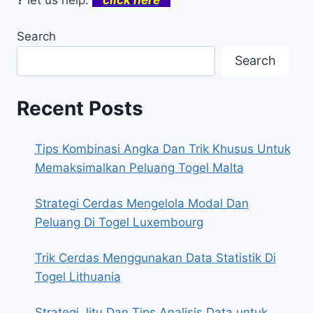
Search
Search
Recent Posts
Tips Kombinasi Angka Dan Trik Khusus Untuk
Memaksimalkan Peluang Togel Malta
Strategi Cerdas Mengelola Modal Dan
Peluang Di Togel Luxembourg
Trik Cerdas Menggunakan Data Statistik Di
Togel Lithuania
Strategi Jitu Dan Tips Analisis Data untuk