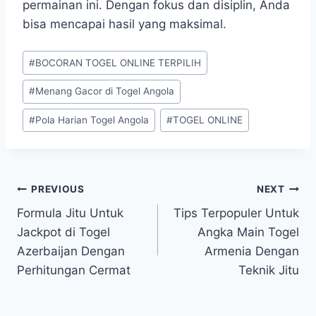
permainan ini. Dengan fokus dan disiplin, Anda
bisa mencapai hasil yang maksimal.
Post
#
BOCORAN TOGEL ONLINE TERPILIH
Tags:
#
Menang Gacor di Togel Angola
#
Pola Harian Togel Angola
#
TOGEL ONLINE
Post
PREVIOUS
NEXT
Formula Jitu Untuk
Tips Terpopuler Untuk
navigation
Jackpot di Togel
Angka Main Togel
Azerbaijan Dengan
Armenia Dengan
Perhitungan Cermat
Teknik Jitu