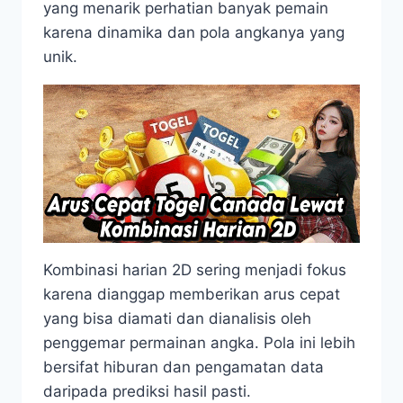
yang menarik perhatian banyak pemain
karena dinamika dan pola angkanya yang
unik.
Kombinasi harian 2D sering menjadi fokus
karena dianggap memberikan arus cepat
yang bisa diamati dan dianalisis oleh
penggemar permainan angka. Pola ini lebih
bersifat hiburan dan pengamatan data
daripada prediksi hasil pasti.