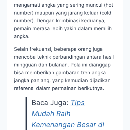
mengamati angka yang sering muncul (hot
number) maupun yang jarang keluar (cold
number). Dengan kombinasi keduanya,
pemain merasa lebih yakin dalam memilih
angka.
Selain frekuensi, beberapa orang juga
mencoba teknik perbandingan antara hasil
mingguan dan bulanan. Pola ini dianggap
bisa memberikan gambaran tren angka
jangka panjang, yang kemudian dijadikan
referensi dalam permainan berikutnya.
Baca Juga:
Tips
Mudah Raih
Kemenangan Besar di