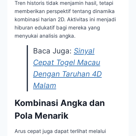
Tren historis tidak menjamin hasil, tetapi
memberikan perspektif tentang dinamika
kombinasi harian 2D. Aktivitas ini menjadi
hiburan edukatif bagi mereka yang
menyukai analisis angka.
Baca Juga:
Sinyal
Cepat Togel Macau
Dengan Taruhan 4D
Malam
Kombinasi Angka dan
Pola Menarik
Arus cepat juga dapat terlihat melalui