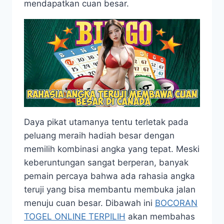
mendapatkan cuan besar.
Daya pikat utamanya tentu terletak pada
peluang meraih hadiah besar dengan
memilih kombinasi angka yang tepat. Meski
keberuntungan sangat berperan, banyak
pemain percaya bahwa ada rahasia angka
teruji yang bisa membantu membuka jalan
menuju cuan besar. Dibawah ini
BOCORAN
TOGEL ONLINE TERPILIH
akan membahas