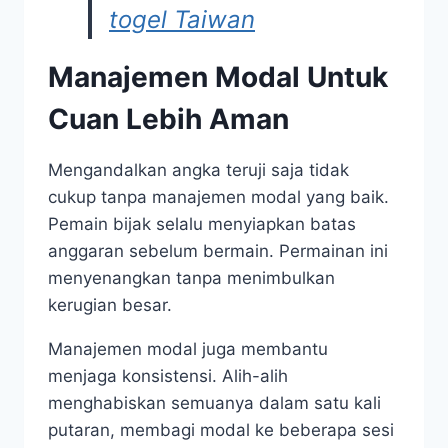
togel Taiwan
Manajemen Modal Untuk
Cuan Lebih Aman
Mengandalkan angka teruji saja tidak
cukup tanpa manajemen modal yang baik.
Pemain bijak selalu menyiapkan batas
anggaran sebelum bermain. Permainan ini
menyenangkan tanpa menimbulkan
kerugian besar.
Manajemen modal juga membantu
menjaga konsistensi. Alih-alih
menghabiskan semuanya dalam satu kali
putaran, membagi modal ke beberapa sesi