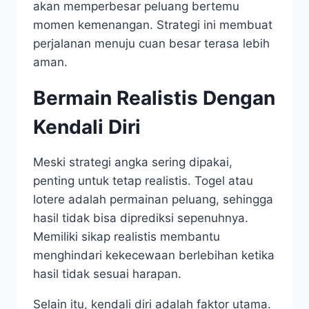
akan memperbesar peluang bertemu
momen kemenangan. Strategi ini membuat
perjalanan menuju cuan besar terasa lebih
aman.
Bermain Realistis Dengan
Kendali Diri
Meski strategi angka sering dipakai,
penting untuk tetap realistis. Togel atau
lotere adalah permainan peluang, sehingga
hasil tidak bisa diprediksi sepenuhnya.
Memiliki sikap realistis membantu
menghindari kekecewaan berlebihan ketika
hasil tidak sesuai harapan.
Selain itu, kendali diri adalah faktor utama.