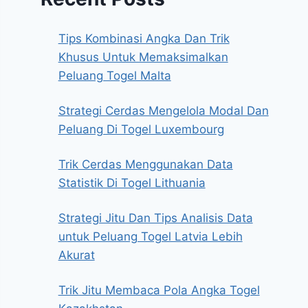
Tips Kombinasi Angka Dan Trik
Khusus Untuk Memaksimalkan
Peluang Togel Malta
Strategi Cerdas Mengelola Modal Dan
Peluang Di Togel Luxembourg
Trik Cerdas Menggunakan Data
Statistik Di Togel Lithuania
Strategi Jitu Dan Tips Analisis Data
untuk Peluang Togel Latvia Lebih
Akurat
Trik Jitu Membaca Pola Angka Togel