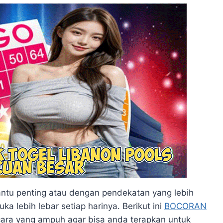
 bantu penting atau dengan pendekatan yang lebih
ka lebih lebar setiap harinya. Berikut ini
BOCORAN
ra yang ampuh agar bisa anda terapkan untuk