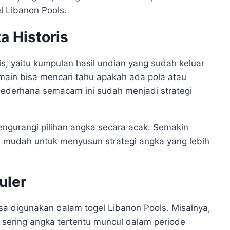
l Libanon Pools.
 Historis
ris, yaitu kumpulan hasil undian yang sudah keluar
ain bisa mencari tahu apakah ada pola atau
 sederhana semacam ini sudah menjadi strategi
engurangi pilihan angka secara acak. Semakin
 mudah untuk menyusun strategi angka yang lebih
uler
sa digunakan dalam togel Libanon Pools. Misalnya,
 sering angka tertentu muncul dalam periode