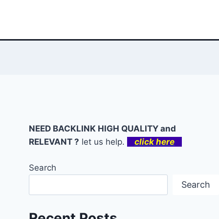
NEED BACKLINK HIGH QUALITY and
RELEVANT ?
let us help.
click here
Search
Search
Recent Posts