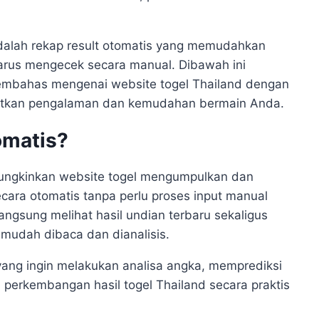
 adalah rekap result otomatis yang memudahkan
arus mengecek secara manual. Dibawah ini
mbahas mengenai website togel Thailand dengan
gkatkan pengalaman dan kemudahan bermain Anda.
omatis?
mungkinkan website togel mengumpulkan dan
ecara otomatis tanpa perlu proses input manual
 langsung melihat hasil undian terbaru sekaligus
 mudah dibaca dan dianalisis.
yang ingin melakukan analisa angka, memprediksi
perkembangan hasil togel Thailand secara praktis