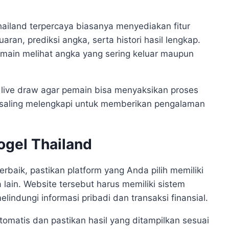
Thailand terpercaya biasanya menyediakan fitur
aran, prediksi angka, serta histori hasil lengkap.
emain melihat angka yang sering keluar maupun
live draw agar pemain bisa menyaksikan proses
i saling melengkapi untuk memberikan pengalaman
ogel Thailand
baik, pastikan platform yang Anda pilih memiliki
a lain. Website tersebut harus memiliki sistem
indungi informasi pribadi dan transaksi finansial.
tomatis dan pastikan hasil yang ditampilkan sesuai