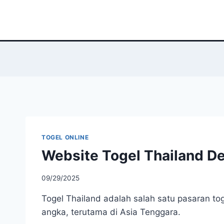
Skip
to
content
TOGEL ONLINE
Website Togel Thailand D
09/29/2025
Togel Thailand adalah salah satu pasaran to
angka, terutama di Asia Tenggara.