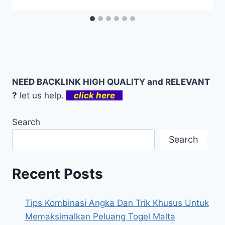
NEED BACKLINK HIGH QUALITY and RELEVANT
?
let us help.
click here
Search
Search
Recent Posts
Tips Kombinasi Angka Dan Trik Khusus Untuk
Memaksimalkan Peluang Togel Malta