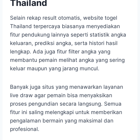
Thailand
Selain rekap result otomatis, website togel
Thailand terpercaya biasanya menyediakan
fitur pendukung lainnya seperti statistik angka
keluaran, prediksi angka, serta histori hasil
lengkap. Ada juga fitur filter angka yang
membantu pemain melihat angka yang sering
keluar maupun yang jarang muncul.
Banyak juga situs yang menawarkan layanan
live draw agar pemain bisa menyaksikan
proses pengundian secara langsung. Semua
fitur ini saling melengkapi untuk memberikan
pengalaman bermain yang maksimal dan
profesional.