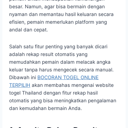
besar. Namun, agar bisa bermain dengan
nyaman dan memantau hasil keluaran secara
efisien, pemain memerlukan platform yang
andal dan cepat.
Salah satu fitur penting yang banyak dicari
adalah rekap result otomatis yang
memudahkan pemain dalam melacak angka
keluar tanpa harus mengecek secara manual.
Dibawah ini
BOCORAN TOGEL ONLINE
TERPILIH
akan membahas mengenai website
togel Thailand dengan fitur rekap hasil
otomatis yang bisa meningkatkan pengalaman
dan kemudahan bermain Anda.