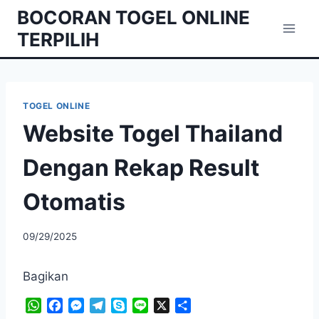
Skip
BOCORAN TOGEL ONLINE
to
TERPILIH
content
TOGEL ONLINE
Website Togel Thailand
Dengan Rekap Result
Otomatis
09/29/2025
Bagikan
W
F
M
T
S
L
X
S