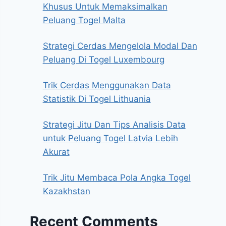
Khusus Untuk Memaksimalkan
Peluang Togel Malta
Strategi Cerdas Mengelola Modal Dan
Peluang Di Togel Luxembourg
Trik Cerdas Menggunakan Data
Statistik Di Togel Lithuania
Strategi Jitu Dan Tips Analisis Data
untuk Peluang Togel Latvia Lebih
Akurat
Trik Jitu Membaca Pola Angka Togel
Kazakhstan
Recent Comments