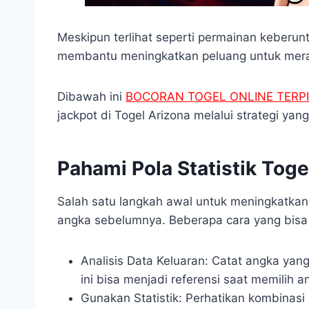
Meskipun terlihat seperti permainan keberun
membantu meningkatkan peluang untuk merai
Dibawah ini
BOCORAN TOGEL ONLINE TERPI
jackpot di Togel Arizona melalui strategi yang
Pahami Pola Statistik Toge
Salah satu langkah awal untuk meningkatka
angka sebelumnya. Beberapa cara yang bisa 
Analisis Data Keluaran: Catat angka yan
ini bisa menjadi referensi saat memilih a
Gunakan Statistik: Perhatikan kombinasi