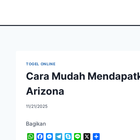
Skip
to
content
TOGEL ONLINE
Cara Mudah Mendapatk
Arizona
11/21/2025
Bagikan
W
F
M
T
S
L
X
S