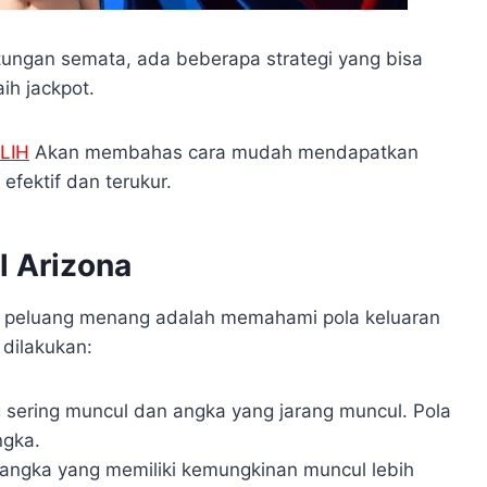
tungan semata, ada beberapa strategi yang bisa
h jackpot.
LIH
Akan membahas cara mudah mendapatkan
 efektif dan terukur.
l Arizona
n peluang menang adalah memahami pola keluaran
dilakukan:
g sering muncul dan angka yang jarang muncul. Pola
ngka.
 angka yang memiliki kemungkinan muncul lebih