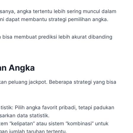
sanya, angka tertentu lebih sering muncul dalam
ini dapat membantu strategi pemilihan angka.
 bisa membuat prediksi lebih akurat dibanding
han Angka
an peluang jackpot. Beberapa strategi yang bisa
tik: Pilih angka favorit pribadi, tetapi padukan
rkan data statistik.
em “kelipatan” atau sistem “kombinasi” untuk
n jumlah taruhan tertentu.